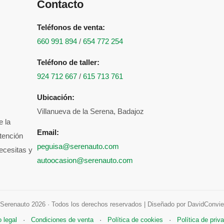
Contacto
Teléfonos de venta:
660 991 894
/
654 772 254
Teléfono de taller:
924 712 667
/
615 713 761
Ubicación:
Villanueva de la Serena, Badajoz
e la
Email:
atención
peguisa@serenauto.com
ecesitas y
autoocasion@serenauto.com
Serenauto 2026 · Todos los derechos reservados | Diseñado por DavidConvie
 legal
·
Condiciones de venta
·
Política de cookies
·
Política de priv