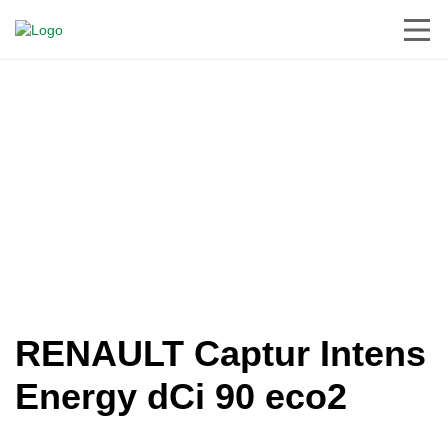
Inicio
Coches
RENAULT Captur
Servicios de Taller
Intens Energy
Sobre Nosotros
dCi 90 eco2
Contacto
RENAULT Captur Intens
Energy dCi 90 eco2